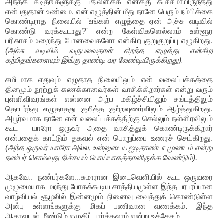
அந்தக் கடிதங்களுக்கு பதிலளிக்க எனக்கு கூச்சமாயிருந்தது
என்பதுதான் உண்மை. என் எழுத்தின் மீது நானே பெரும் நம்பிக்கை
கொண்டிராத நிலையில் 'உங்கள் எழுத்தை ஏன் அச்சு வடிவில்
கொண்டு வரக்கூடாது?' என்ற கேள்விகளெல்லாம் உள்ளூர
பரிகாசம் உறைந்து போனவைகளோ என்கிற குறுகுறுப்பு எழுகிறது.
(அச்சு வடிவில் வருபவைதான் சிறந்த எழுத்து என்கிற
கற்பிதங்களையும் இங்கு தாண்டி வர வேண்டியிருக்கிறது).
சமீபமாக எதுவும் எழுதாத நிலையிலும் என் வலைப்பக்கத்தை
தினமும் நூற்றுக் கணக்கானவர்கள் வாசிக்கிறார்கள் என்று வரும்
புள்ளிவிவரங்கள் என்னை அற்ப மகிழ்ச்சியிலும் சங்டத்திலும்
தொடர்ந்து எழுதாதது குறித்த குற்றவுணர்விலும் ஆழ்த்துகிறது.
அபூர்வமாக நானே என் வலைப்பக்கத்திற்கு செல்லும் நள்ளிரவிலும்
கூட யாரோ ஒருவர் அதை வாசித்துக் கொண்டிருக்கிறார்
என்பதைக் காட்டும் தகவல் என் பொறுப்பை உணரச் செய்கிறது.
(அந்த ஒருவர் யாரோ அல்ல, உன்னுடைய ஐடிதாண்டா முண்டம் என்று
நண்பர் சொல்வது நிச்சயம் பொய்யாகத்தானிருக்க வேண்டும்).
ஆகவே.. நண்பர்களே...சுமாரான இடைவெளியில் கூட ஒருவரை
முழுமையாக மறந்து போகக்கூடிய சாத்தியமுள்ள இந்த பரபரப்பான
வாழ்வியல் சூழலில் இன்னமும் நினைவு வைத்துக் கொண்டுள்ள
அன்பு உள்ளங்களுக்கு மிகப் பணிவான வணக்கம். இந்த
ஆதரவுடன் மீண்டும் எழுதிப் பார்க்கலாம் என்று உத்தேசம்.