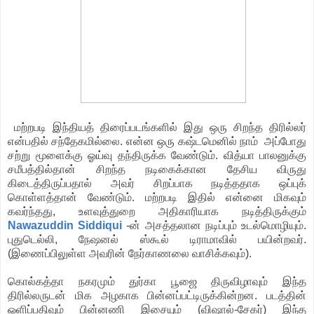
மற்றபடி இந்தியத் திரைப்படங்களில் இது ஒரு சிறந்த திரில்லர்
என்பதில் சந்தேகமில்லை. என்ன ஒரு கஷ்டமெனில் நாம் அப்போது
சற்று மூளைக்கு ஓய்வு தந்திருக்க வேண்டும். வித்யா பாலனுக்கு
சமீபத்தில்தான் சிறந்த நடிகைக்கான தேசிய விருது
கிடைத்திருப்பதால் அவர் சிறப்பாக நடித்ததாக ஒப்புக்
கொள்ளத்தான் வேண்டும். மற்றபடி இதில் என்னை மிகவும்
கவர்ந்தது, உளவுத்துறை அதிகாரியாக நடித்திருக்கும்
Nawazuddin Siddiqui
-ன் அசத்தலான நடிப்பும் உடல்மொழியும்.
புதுடெல்லி, நேஷனல் ஸ்கூல் டிராமாவில் பயின்றவர்.
(இணைப்பிலுள்ள அவரின் நேர்காணலை வாசிக்கவும்).
கொல்கத்தா நகரமும் துர்கா பூஜை திருவிழாவும் இந்த
திரில்லருடன் மிக அழகாக பின்னப்பட்டிருக்கின்றன. படத்தின்
ஒளிப்பதிவும் பின்னணி இசையும் (விஷால்-சேகர்) இந்த