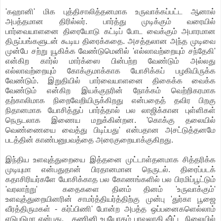
'கஹானி' மிக புத்திசாலித்தனமாக உருவாக்கப்பட்ட ஆனால்
அபத்தமான திரில்லர். பார்த்து முடிக்கும் வரையில்
பார்வையாளனை திரையோடு கட்டிப் போட வைக்கும் அபாரமான
திருப்பங்களுடன் கூடிய திரைக்கதை. அசத்தலான அந்த முடிவை
முன்பே சற்று யூகிக்க வேண்டுமெனில் 'எல்லாவற்றையும் சந்தேகி'
என்கிற கார்ல் மார்க்ஸை பின்பற்ற வேண்டும் அல்லது
எல்லாவற்றையும் கோக்குமாக்காக யோசிக்கப் பழகியிருக்க
வேண்டும். இறுதியில் பார்வையாளனை திகைக்க வைக்க
வேண்டும் என்கிற இயக்குநரின் நோக்கம் வெற்றிகரமாக
தற்காலிமாக நிறைவேறியிருக்கிறது என்பதைத் தவிர பிறகு
நிதானமாக யோசித்துப் பார்த்தால் பல லாஜிக்கான புள்ளிகள்
நெருடலாக இணைய மறுக்கின்றன. 'கொக்கு தலையில்
வெண்ணையை வைத்து பிடிப்பது' என்பதான அசட்டுத்தனமே
படத்தின் காண்பனுபவத்தை அரைகுறையாக்குகிறது.
இந்திய உளவுத்துறையை இத்தனை முட்டாள்தனமாக சித்தரிக்க
முடியுமா என்பதுதான் பிரதானமான நெருடல். திரைப்படக்
கதாசிரியர்களே யோசிக்காத பல கோணங்களில் பல பிரமிப்பூட்டும்
'வரலாற்று' கதைகளை தினம் தினம் 'உருவாக்கும்'
உளவுத்துறையினரின் சாமர்த்தியர்த்திற்கு முன்பு 'துர்கா பூஜை
வீரத்திருமகள் - கர்ப்பிணி' போன்ற அபத்த ஒப்பனைகளெல்லாம்
எடுபடுமா என்பது. கணினி உபயோகம் பரவலாகி வி்ட்ட நிலையில்