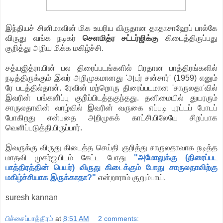
இந்தியச் சினிமாவின் மிக உயரிய விருதான தாதாசாஹேப் பால்கே
விருது வங்க நடிகர்
செளமித்ர சட்டர்ஜிக்கு
கிடைத்திருப்பது
குறித்து அறிய மிக்க மகிழ்ச்சி.
சத்யஜித்ராயின் பல திரைப்படங்களில் பிரதான பாத்திரங்களில்
நடித்திருக்கும் இவர் அறிமுகமானது 'அபுர் சன்சார்' (1959) எனும்
ரே படத்தில்தான். ரேவின் மற்றொரு திரைப்படமான 'சாருலதா'வில்
இவரின் பங்களி்ப்பு குறி்ப்பிடத்தகுந்தது. தனிமையில் துயரரும்
சாருலதாவின் வாழ்வில் இவரின் வருகை எப்படி புரட்டப் போடப்
போகிறது என்பதை அறிமுகக் காட்சியிலேயே சிறப்பாக
வெளிப்படுத்தியிருப்பார்.
இவருக்கு விருது கிடைத்த செய்தி குறித்து சாருலதாவாக நடித்த
மாதவி முகர்ஜயிடம் கேட்ட போது
"அமோலுக்கு (திரைப்பட
பாத்திரத்தின் பெயர்) விருது கிடைக்கும் போது சாருலதாவிற்கு
மகிழ்ச்சியாக இருக்காதா?"
என்றாராம் குறும்பாய்.
suresh kannan
பிச்சைப்பாத்திரம்
at
8:51 AM
2 comments: