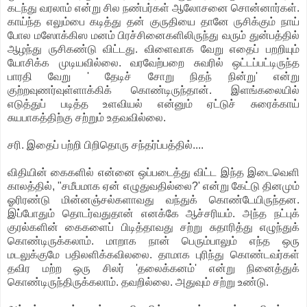
கடந்து வரலாம் என்று சில நண்பர்கள் ஆலோசனை சொன்னார்கள்.
காய்ந்த எலும்பை கடித்து தன் குருதியை தானே ருசிக்கும் நாய்
போல மஸோக்கிஸ மனம் பிரச்சினைகளிலிருந்து வரும் துன்பத்தில்
ஆழந்து ருசிகண்டு விட்டது. விளைவாக வேறு எதைப் பறறியும்
யோசிக்க முடியவில்லை. வரவேற்பறை சுவரில் ஒட்டப்பட்டிருந்த
பாரதி வேறு ' தேடிச் சோறு நிதந் நின்று' என்று
குற்றவுணர்வுள்ளாக்கிக் கொண்டிருந்தான். இளங்கலையில்
எடுத்துப் படித்த உளவியல் என்னும் ஏட்டுச் சுரைக்காய்
சுயபாகத்திற்கு சற்றும் உதவவில்லை.
சரி. இதைப் பற்றி பிறிதொரு சந்தர்ப்பத்தில்....
விதியின் கைகளில் என்னை ஒப்படைத்து விட்ட இந்த இடைவெளி
காலத்தில், "சமீபமாக ஏன் எழுதுவதில்லை?' என்று கேட்டு தினமும்
ஓரிரண்டு மின்னஞ்சல்களாவது வந்துக் கொண்டேயிருந்தன.
இப்போதும் தொடர்வதுதான் எனக்கே ஆச்சரியம். அந்த நட்புக்
குரல்களின் கைகளைப் பிடித்தாவது சற்று சுதாரித்து எழுந்துக்
கொண்டிருக்கலாம். மாறாக நான் பெரும்பாலும் எந்த ஒரு
மடலுக்குமே பதிலளிக்கவிலலை. தாமாக புரிந்து கொண்டவர்கள்
தவிர மற்ற ஒரு சிலர் 'தலைக்கனம்' என்று நினைத்துக்
கொண்டிருந்திருக்கலாம். தவறில்லை. அதுவும் சற்று உண்டு.